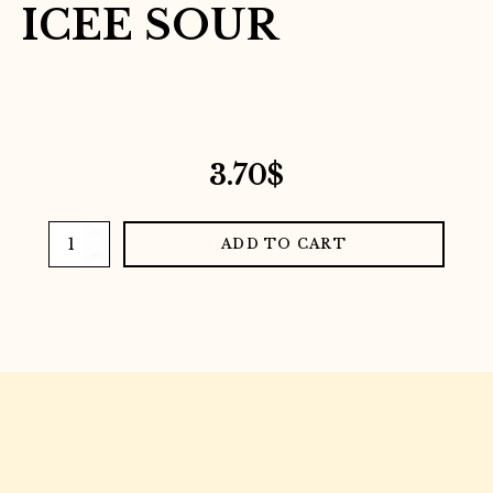
ICEE SOUR
3.70
$
Icee
ADD TO CART
sour
quantity