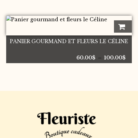
Ce
produit
a
PANIER GOURMAND ET FLEURS LE CÉLINE
plusieurs
variations.
Plag
Les
60.00
$
–
100.00
$
de
options
prix 
peuvent
60.
être
à
choisies
100.
sur
la
page
du
produit