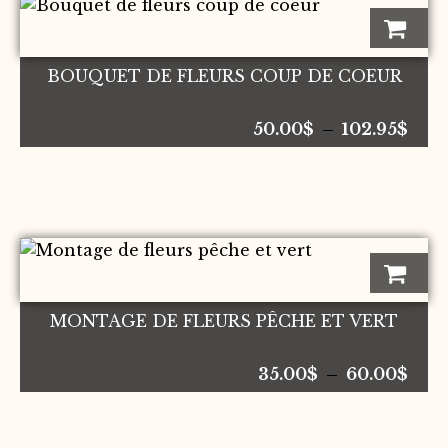
Ce
produit
a
BOUQUET DE FLEURS COUP DE COEUR
plusieurs
variations.
Plag
Les
50.00
$
–
102.95
$
de
options
prix 
peuvent
50.0
être
à
choisies
Ce
102.
sur
produit
la
a
page
MONTAGE DE FLEURS PÊCHE ET VERT
plusieurs
du
variations.
produit
Plag
Les
35.00
$
–
60.00
$
de
options
prix 
peuvent
35.0