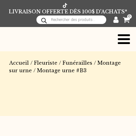
LIVRAISON OFFERTE DÈS 100$ D'ACHATS*
0
Recherche
de
produits
Accueil
/
Fleuriste
/
Funérailles
/
Montage
sur urne
/ Montage urne #B3