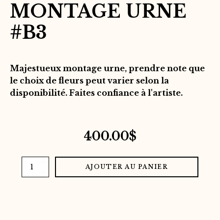
MONTAGE URNE
#B3
Majestueux montage urne, prendre note que
le choix de fleurs peut varier selon la
disponibilité. Faites confiance à l'artiste.
400.00
$
quantité
AJOUTER AU PANIER
de
Montage
urne
#B3