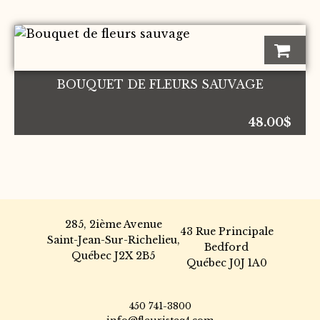
être
à
choisies
60.
sur
la
page
BOUQUET DE FLEURS SAUVAGE
du
produit
48.00
$
285, 2ième Avenue
43 Rue Principale
Saint-Jean-Sur-Richelieu,
Bedford
Québec J2X 2B5
Québec J0J 1A0
450 741-3800