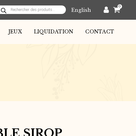
0
English
echerche
e
roduits
JEUX
LIQUIDATION
CONTACT
LE SIROP