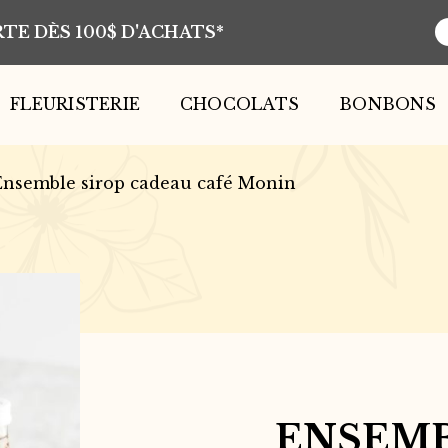
TE DÈS 100$ D'ACHATS*
R
d
p
FLEURISTERIE
CHOCOLATS
BONBONS
Ensemble sirop cadeau café Monin
ENSEMB