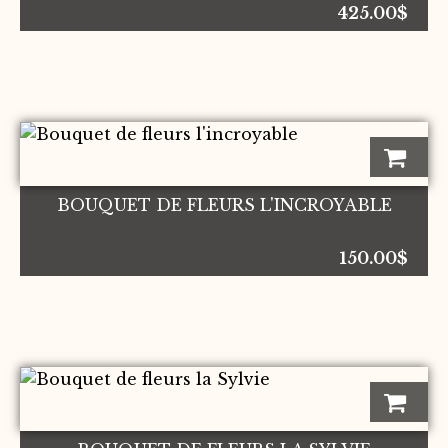
425.00
$
BOUQUET DE FLEURS L'INCROYABLE
150.00
$
Ce
produit
a