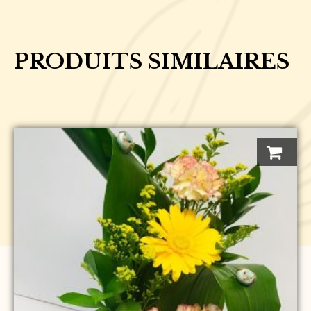
avec
oiseau
de
PRODUITS SIMILAIRES
paradis