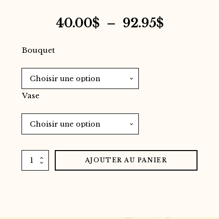
Plage
40.00
$
–
92.95
$
de
Bouquet
prix :
40.00$
Vase
à
92.95$
quantité
AJOUTER AU PANIER
de
Bouquet
de
fleurs
coloré