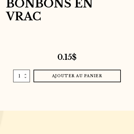
BONBONS EN
VRAC
0.15
$
quantité
AJOUTER AU PANIER
de
Bonbons
en
vrac