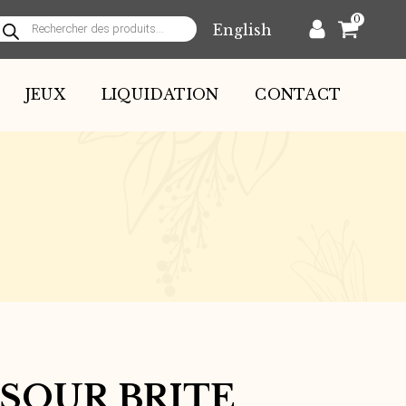
0
English
echerche
e
roduits
JEUX
LIQUIDATION
CONTACT
 SOUR BRITE