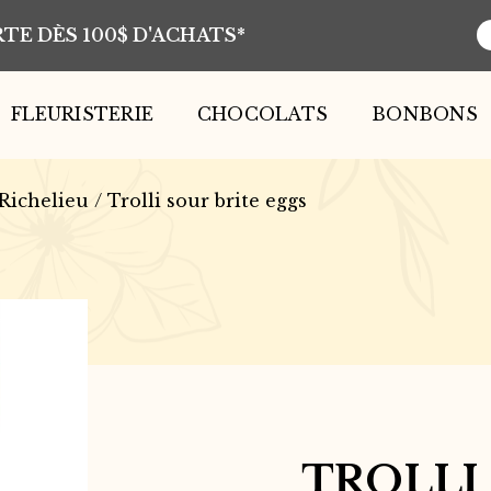
TE DÈS 100$ D'ACHATS*
R
d
p
FLEURISTERIE
CHOCOLATS
BONBONS
Richelieu
/ Trolli sour brite eggs
TROLLI