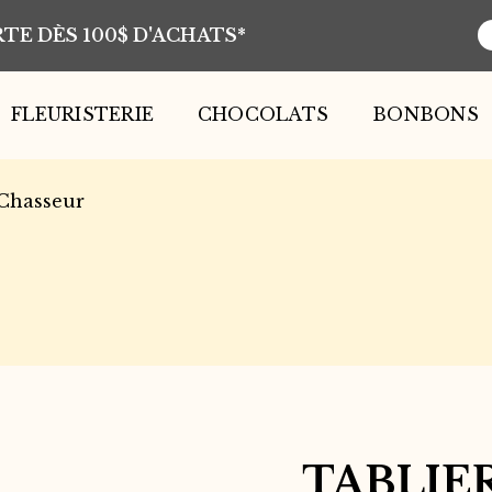
TE DÈS 100$ D'ACHATS*
R
d
p
FLEURISTERIE
CHOCOLATS
BONBONS
 Chasseur
TABLIE