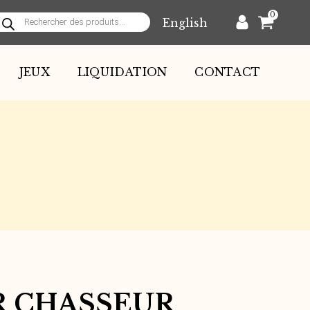
0
English
echerche
e
roduits
JEUX
LIQUIDATION
CONTACT
R CHASSEUR