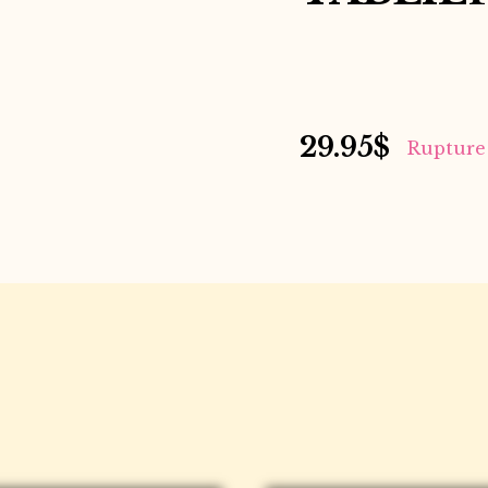
29.95
$
Rupture 
S