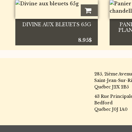
DIVINE AUX BLEUETS 65G
PAN
PLA
8.95
$
285, 2ième Avenu
Saint-Jean-Sur-Ri
Québec J2X 2B5
43 Rue Principal
Bedford
Québec J0J 1A0