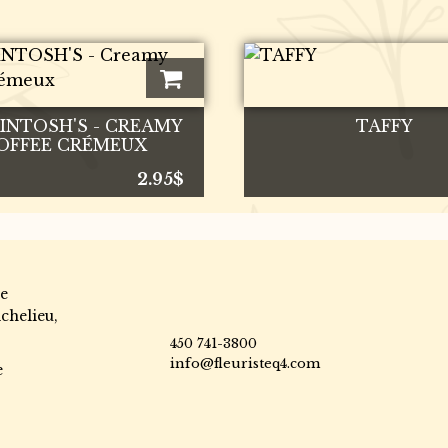
INTOSH'S - CREAMY
TAFFY
OFFEE CRÉMEUX
2.95
$
e
chelieu,
450 741-3800
info@fleuristeq4.com
e