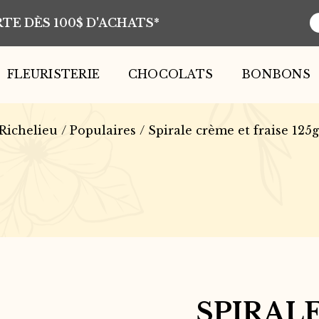
TE DÈS 100$ D'ACHATS*
R
d
p
FLEURISTERIE
CHOCOLATS
BONBONS
Richelieu
/
Populaires
/ Spirale crème et fraise 125g
SPIRAL