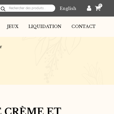
0
English
echerche
e
roduits
JEUX
LIQUIDATION
CONTACT
r
E CRÈME ET