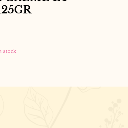
125GR
e stock