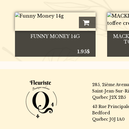
FUNNY MONEY 14G
MACK
T
1.95
$
285, 2ième Avenu
Saint-Jean-Sur-Ri
Québec J2X 2B5
43 Rue Principal
Bedford
Québec J0J 1A0