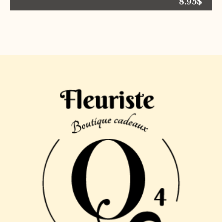
8.95
$