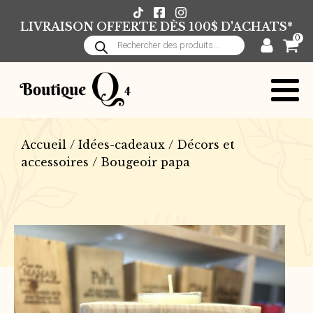
LIVRAISON OFFERTE DÈS 100$ D'ACHATS*
0
Recherche
de
produits
Accueil
/
Idées-cadeaux
/
Décors et
accessoires
/ Bougeoir papa